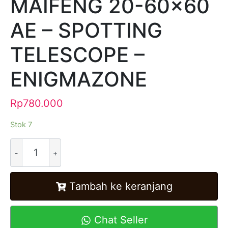
MAIFENG 20-60×60
AE – SPOTTING
TELESCOPE –
ENIGMAZONE
Rp
780.000
Stok 7
Alternative:
Tambah ke keranjang
Chat Seller