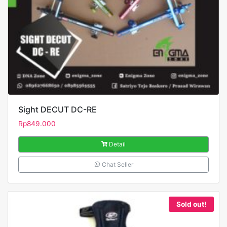
Sight DECUT DC-RE
Rp
849.000
Detail
Chat Seller
Sold out!