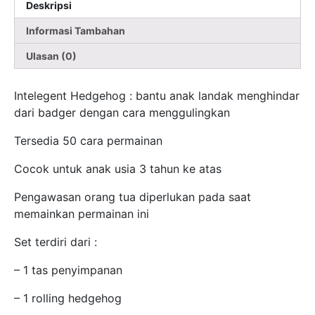
Deskripsi
Informasi Tambahan
Ulasan (0)
Intelegent Hedgehog : bantu anak landak menghindar
dari badger dengan cara menggulingkan
Tersedia 50 cara permainan
Cocok untuk anak usia 3 tahun ke atas
Pengawasan orang tua diperlukan pada saat
memainkan permainan ini
Set terdiri dari :
– 1 tas penyimpanan
– 1 rolling hedgehog