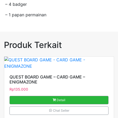
– 4 badger
– 1 papan permainan
Produk Terkait
QUEST BOARD GAME – CARD GAME –
ENIGMAZONE
Rp
135.000
Detail
Chat Seller