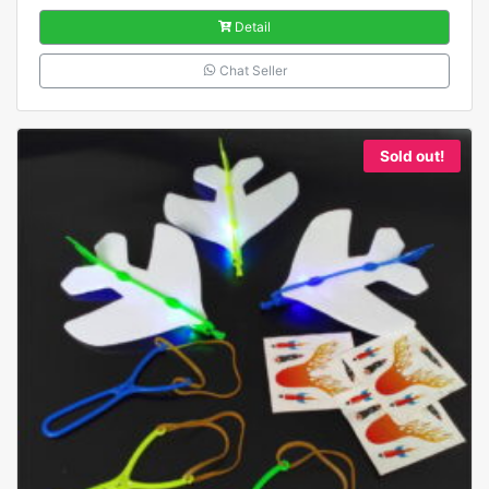
Detail
Chat Seller
Sold out!