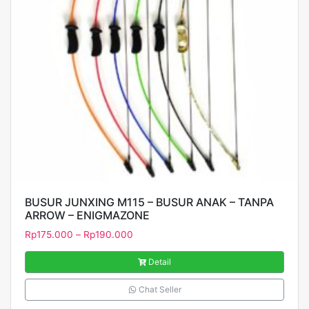
BUSUR JUNXING M115 – BUSUR ANAK – TANPA
ARROW – ENIGMAZONE
Rp
175.000
–
Rp
190.000
Detail
Chat Seller