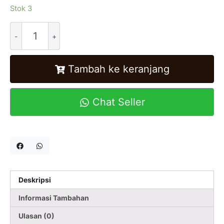
Stok 3
Alternative:
Tambah ke keranjang
Chat Seller
Deskripsi
Informasi Tambahan
Ulasan (0)