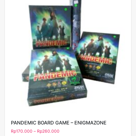
PANDEMIC BOARD GAME – ENIGMAZONE
Rp
170.000
–
Rp
260.000