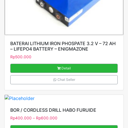
BATERAI LITHIUM IRON PHOSPATE 3.2 V – 72 AH
– LIFEPO4 BATTERY – ENIGMAZONE
Rp
500.000
Detail
Chat Seller
BOR / CORDLESS DRILL HABO FURUIDE
Rp
400.000
–
Rp
600.000