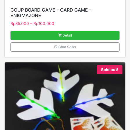
COUP BOARD GAME – CARD GAME –
ENIGMAZONE
Rp
85.000
–
Rp
100.000
Detail
Chat Seller
Sold out!