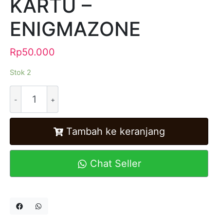
KARTU –
ENIGMAZONE
Rp
50.000
Stok 2
Alternative:
Tambah ke keranjang
Chat Seller