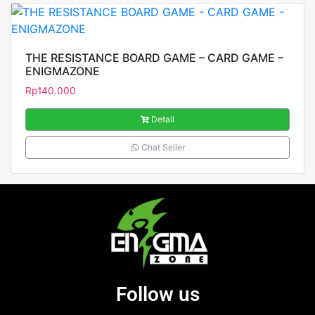
THE RESISTANCE BOARD GAME – CARD GAME –
ENIGMAZONE
Rp
140.000
Detail
Chat Seller
Follow us