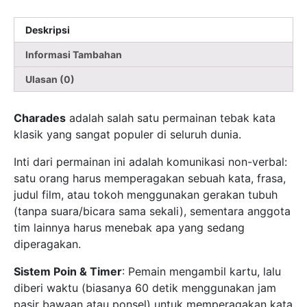
Deskripsi
Informasi Tambahan
Ulasan (0)
Charades
adalah salah satu permainan tebak kata
klasik yang sangat populer di seluruh dunia.
Inti dari permainan ini adalah komunikasi non-verbal:
satu orang harus memperagakan sebuah kata, frasa,
judul film, atau tokoh menggunakan gerakan tubuh
(tanpa suara/bicara sama sekali), sementara anggota
tim lainnya harus menebak apa yang sedang
diperagakan.
Sistem Poin & Timer
: Pemain mengambil kartu, lalu
diberi waktu (biasanya 60 detik menggunakan jam
pasir bawaan atau ponsel) untuk memperagakan kata