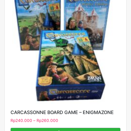
CARCASSONNE BOARD GAME – ENIGMAZONE
Rp
240.000
–
Rp
260.000