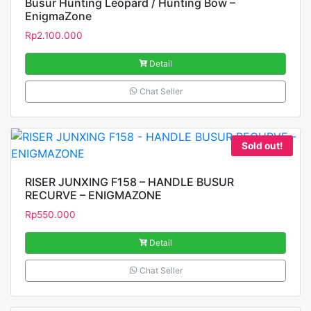
Busur Hunting Leopard / Hunting Bow –
EnigmaZone
Rp
2.100.000
Detail
Chat Seller
Sold out!
RISER JUNXING F158 – HANDLE BUSUR
RECURVE – ENIGMAZONE
Rp
550.000
Detail
Chat Seller